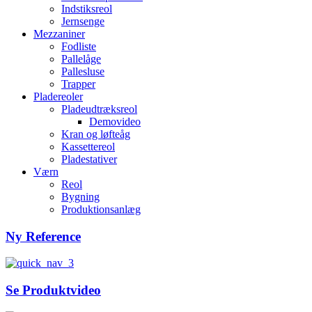
Indstiksreol
Jernsenge
Mezzaniner
Fodliste
Pallelåge
Pallesluse
Trapper
Pladereoler
Pladeudtræksreol
Demovideo
Kran og løfteåg
Kassettereol
Pladestativer
Værn
Reol
Bygning
Produktionsanlæg
Ny Reference
Se Produktvideo