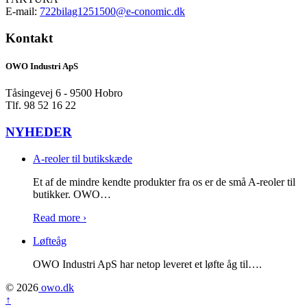
E-mail:
722bilag1251500@e-conomic.dk
Kontakt
OWO Industri ApS
Tåsingevej 6 - 9500 Hobro
Tlf. 98 52 16 22
NYHEDER
A-reoler til butikskæde
Et af de mindre kendte produkter fra os er de små A-reoler til
butikker. OWO
…
Read more ›
Løfteåg
OWO Industri ApS har netop leveret et løfte åg til….
© 2026
owo.dk
↑