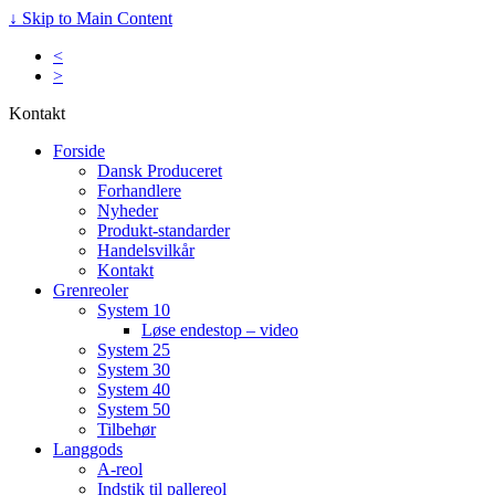
↓ Skip to Main Content
<
>
Kontakt
Forside
Dansk Produceret
Forhandlere
Nyheder
Produkt-standarder
Handelsvilkår
Kontakt
Grenreoler
System 10
Løse endestop – video
System 25
System 30
System 40
System 50
Tilbehør
Langgods
A-reol
Indstik til pallereol